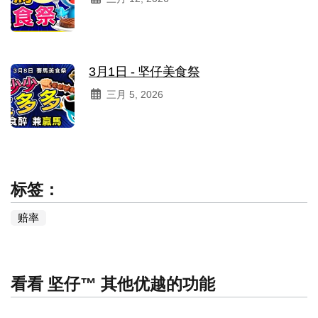
3月1日 - 坚仔美食祭
三月 5, 2026
标签：
赔率
看看 坚仔™ 其他优越的功能