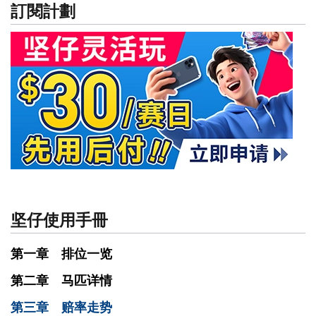
訂閱計劃
坚仔使用手冊
第一章 排位一览
第二章 马匹详情
第三章 赔率走势