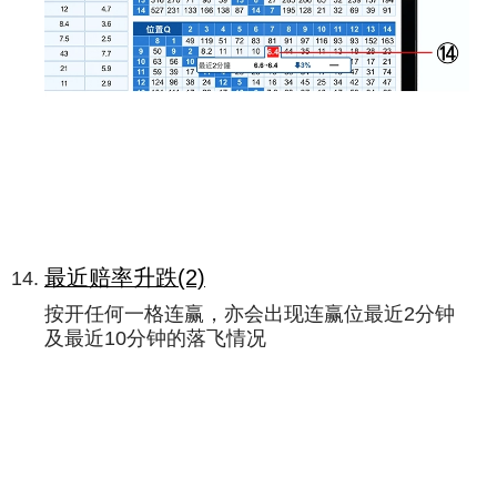
最近赔率升跌(2)
按开任何一格连赢，亦会出现连赢位最近2分钟
及最近10分钟的落飞情况