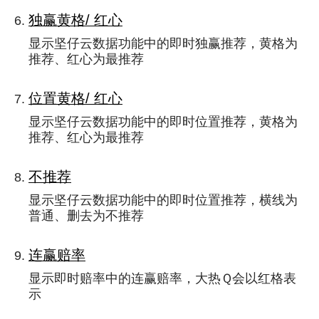
独赢黄格/ 红心
显示坚仔云数据功能中的即时独赢推荐，黄格为
推荐、红心为最推荐
位置黄格/ 红心
显示坚仔云数据功能中的即时位置推荐，黄格为
推荐、红心为最推荐
不推荐
显示坚仔云数据功能中的即时位置推荐，横线为
普通、删去为不推荐
连赢赔率
显示即时赔率中的连赢赔率，大热Ｑ会以红格表
示