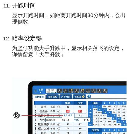
开跑时间
显示开跑时间，如距离开跑时间30分钟内，会出
现倒数
赔率设定键
为坚仔功能大手升跌中，显示相关落飞的设定，
详情留意「大手升跌」