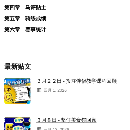
第四章 马评贴士
第五章 骑练成绩
第六章 赛事统计
最新贴文
３月２２日 - 投注伴侣教学课程回顾
四月 1, 2026
３月８日 - 坚仔美食祭回顾
三月 12, 2026