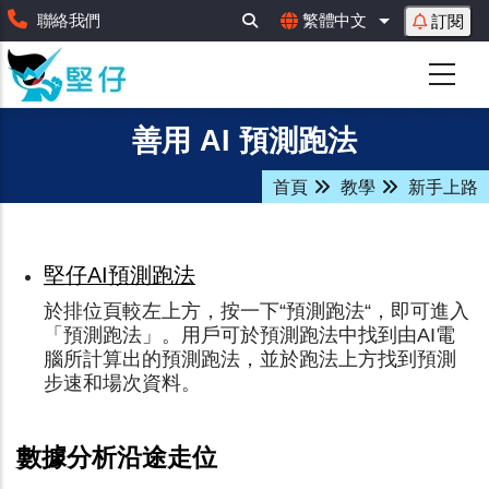
移
聯絡我們
繁體中文
訂閱
列出額外動作
至
主
內
容
善用 AI 預測跑法
首頁
教學
新手上路
堅仔AI預測跑法
於排位頁較左上方，按一下“預測跑法“，即可進入
「預測跑法」。用戶可於預測跑法中找到由AI電
腦所計算出的預測跑法，並於跑法上方找到預測
步速和場次資料。
數據分析沿途走位