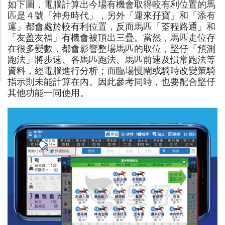
如下圖，電腦計算出今場有機會取得較有利位置的馬
匹是４號「神舟時代」，另外「運來孖寶」和「添有
運」都會處於較有利位置，反而馬匹「荃程路通」和
「友盈友福」有機會被頂出三疊。當然，馬匹走位存
在很多變數，都會影響整場馬匹的取位，堅仔「預測
跑法」將步速、各馬匹跑法、馬匹前速及慣常跑法等
資料，經電腦進行分析；而臨場慢閘或騎時改變策騎
指示則未能計算在內。因此參考同時，也要配合堅仔
其他功能一同使用。