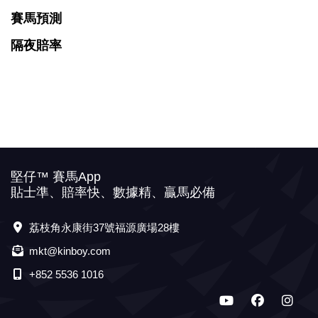
賽馬預測
隔夜賠率
堅仔™ 賽馬App
貼士準、賠率快、數據精、贏馬必備
荔枝角永康街37號福源廣場28樓
mkt@kinboy.com
+852 5536 1016