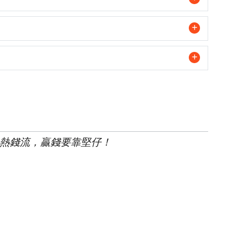
熱錢流，贏錢要靠堅仔！
雲