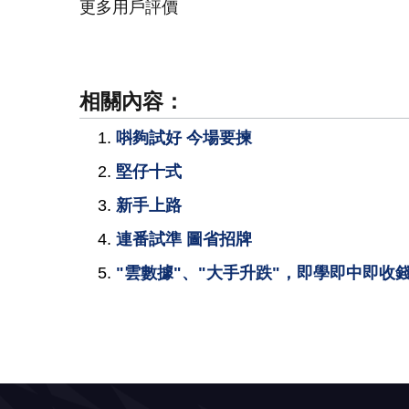
更多用戶評價
相關內容：
唞夠試好 今場要揀
堅仔十式
新手上路
連番試準 圖省招牌
"雲數據"、"大手升跌"，即學即中即收錢!