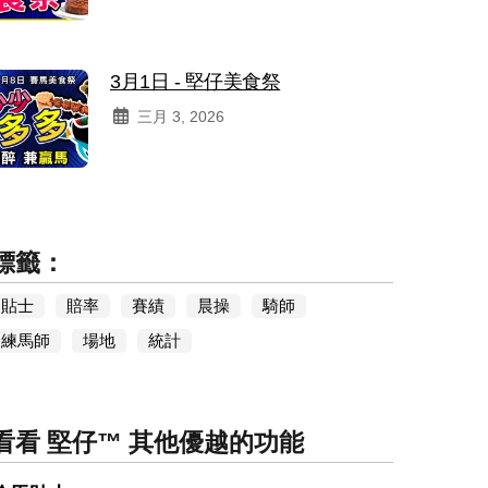
3月1日 - 堅仔美食祭
三月 3, 2026
標籤：
貼士
賠率
賽績
晨操
騎師
練馬師
場地
統計
看看 堅仔™ 其他優越的功能