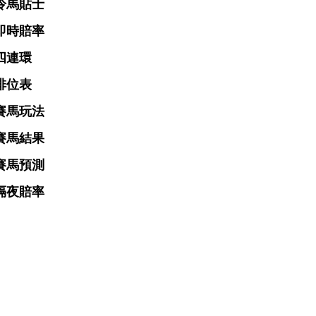
冷馬貼士
即時賠率
四連環
排位表
賽馬玩法
賽馬結果
賽馬預測
隔夜賠率