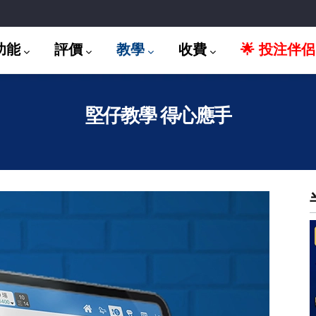
功能
評價
教學
收費
🌟 投注伴侶
堅仔教學 得心應手