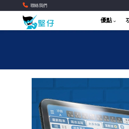
移
聯絡我們
至
Main
主
優點
navigation
內
容