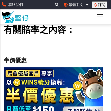
移
聯絡我們
繁體中文
訂閱
列出額外動作
至
主
內
容
有關賠率之內容：
半價優惠