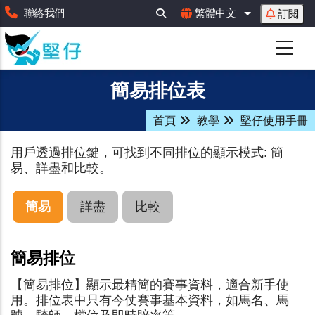
移
聯絡我們
繁體中文
訂閱
列出額外動作
至
主
內
容
簡易排位表
首頁
教學
堅仔使用手冊
用戶透過排位鍵，可找到不同排位的顯示模式: 簡
易、詳盡和比較。
簡易
詳盡
比較
簡易排位
【簡易排位】顯示最精簡的賽事資料，適合新手使
用。排位表中只有今仗賽事基本資料，如馬名、馬