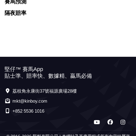
賽馬預測
隔夜賠率
堅仔™ 賽馬App
貼士準、賠率快、數據精、贏馬必備
荔枝角永康街37號福源廣場28樓
mkt@kinboy.com
+852 5536 1016