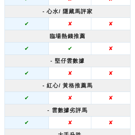
- 心水/ 隱藏馬評家
✔
✘
✘
臨場熱錢推薦
✔
✔
✘
- 堅仔雲數據
✔
✘
✘
- 紅心/ 黃格推薦馬
✔
✘
✘
- 雲數據劣評馬
✔
✘
✘