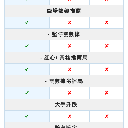
臨場熱錢推薦
✔
✘
✘
- 堅仔雲數據
✔
✘
✘
- 紅心/ 黃格推薦馬
✔
✘
✘
- 雲數據劣評馬
✔
✘
✘
- 大手升跌
✔
✘
✘