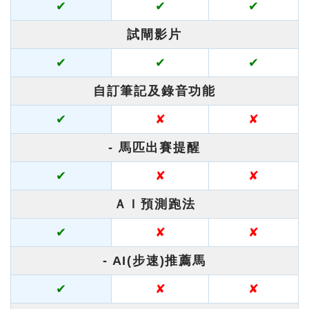
✔
✔
✔
試閘影片
✔
✔
✔
自訂筆記及錄音功能
✔
✘
✘
- 馬匹出賽提醒
✔
✘
✘
ＡＩ預測跑法
✔
✘
✘
- AI(步速)推薦馬
✔
✘
✘