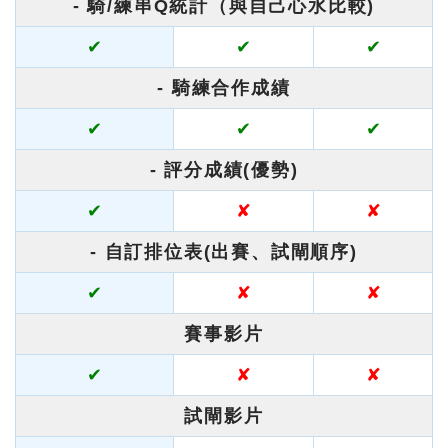
- 騎/練串Q統計（與自己心水比較)
✔
✔
✔
- 騎練合作成績
✔
✔
✔
- 評分成績(優勢)
✔
✘
✘
- 自訂排位表(出賽、試閘順序)
✔
✘
✘
賽事影片
✔
✘
✘
試閘影片