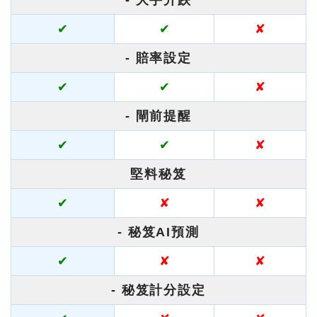
- 大手升跌
✔
✔
✘
- 賠率設定
✔
✔
✘
- 閘前提醒
✔
✔
✘
堅料秘笈
✔
✘
✘
- 秘笈AI預測
✔
✘
✘
- 秘笈計分設定