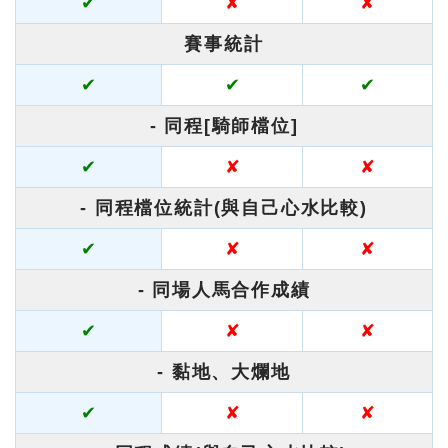
✔
✘
✘
賽事統計
✔
✔
✔
- 同程[騎師檔位]
✔
✘
✘
- 同程檔位統計(與自己心水比較)
✔
✘
✘
- 同場人馬合作成績
✔
✘
✘
- 黏地、大爛地
✔
✘
✘