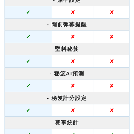
- 賠率設定
✔
✘
✘
- 閘前彈幕提醒
✔
✘
✘
堅料秘笈
✔
✘
✘
- 秘笈AI預測
✔
✘
✘
- 秘笈計分設定
✔
✘
✘
賽事統計