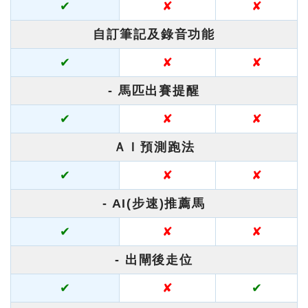
✔
✘
✘
自訂筆記及錄音功能
✔
✘
✘
- 馬匹出賽提醒
✔
✘
✘
ＡＩ預測跑法
✔
✘
✘
- AI(步速)推薦馬
✔
✘
✘
- 出閘後走位
✔
✘
✔