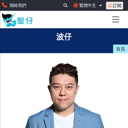
移
聯絡我們
繁體中文
訂閱
列出額外動作
至
主
內
容
波仔
首頁