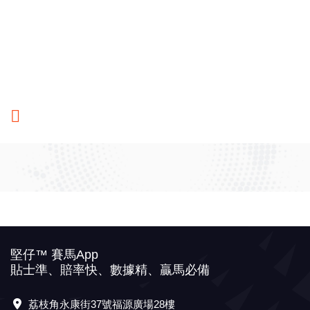
堅仔™ 賽馬App
貼士準、賠率快、數據精、贏馬必備
荔枝角永康街37號福源廣場28樓